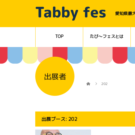
愛知県最
TOP
たび～フェスとは
出展者
202
出展ブース:
202